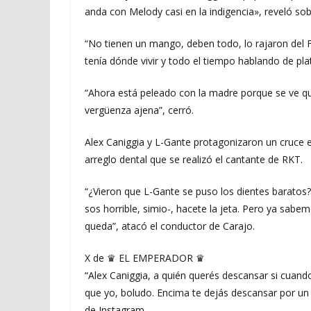
anda con Melody casi en la indigencia», reveló sob
“No tienen un mango, deben todo, lo rajaron del F
tenía dónde vivir y todo el tiempo hablando de pla
“Ahora está peleado con la madre porque se ve qu
vergüenza ajena”, cerró.
Alex Caniggia y L-Gante protagonizaron un cruce en
arreglo dental que se realizó el cantante de RKT.
“¿Vieron que L-Gante se puso los dientes baratos?
sos horrible, simio-, hacete la jeta. Pero ya sab
queda”, atacó el conductor de Carajo.
X de ♛ EL EMPERADOR ♛
“Alex Caniggia, a quién querés descansar si cuando 
que yo, boludo. Encima te dejás descansar por un 
de Instagram.