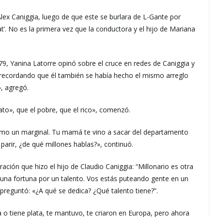
Alex Caniggia, luego de que este se burlara de L-Gante por
at’. No es la primera vez que la conductora y el hijo de Mariana
9, Yanina Latorre opinó sobre el cruce en redes de Caniggia y
o, recordando que él también se había hecho el mismo arreglo
», agregó.
ato», que el pobre, que el rico», comenzó.
omo un marginal. Tu mamá te vino a sacar del departamento
arir, ¿de qué millones hablas?», continuó.
ción que hizo el hijo de Claudio Caniggia: “Millonario es otra
 una fortuna por un talento. Vos estás puteando gente en un
preguntó: «¿A qué se dedica? ¿Qué talento tiene?”.
ta o tiene plata, te mantuvo, te criaron en Europa, pero ahora