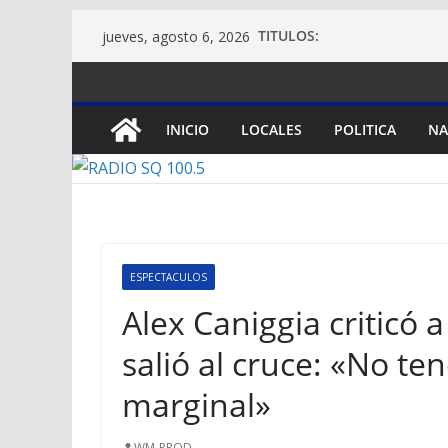
Saltar
TITULOS:
jueves, agosto 6, 2026
al
contenido
INICIO
LOCALES
POLITICA
NA
ESPECTACULOS
Alex Caniggia criticó 
salió al cruce: «No t
marginal»
WM-PROD