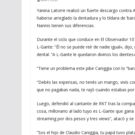
Yanina Latorre realizó un fuerte descargo contra 
haberse arreglado la dentadura y lo tildara de ‘bar
Nannis tienen sus diferencias.
Durante el ciclo que conduce en El Observador 107
L-Gante: “Él no se puede reír de nadie igual», dij
dental. ”A L-Gante le quedaron divinos los dientes
“Tiene un problema este pibe Caniggia con lo ”bar
“Debés las expensas, no tenés un mango, vivís c
que no pagabas nada, te rajó cuando estabas por p
Luego, defendió al cantante de RKT tras la compara
cosa, millonario al lado tuyo es L-Gante que gana
streaming por dos pesos y tres views”, atacó y se 
“Sos el hijo de Claudio Caniggia, tu papá tuvo pla