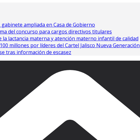
e gabinete ampliada en Casa de Gobierno
ma del concurso para cargos directivos titulares
 la lactancia materna y atención materno infantil de calidad
0 millones por líderes del Cartel Jalisco Nueva Generación
se tras información de escasez