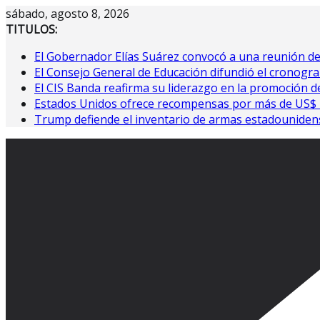
Saltar
sábado, agosto 8, 2026
al
TITULOS:
contenido
El Gobernador Elías Suárez convocó a una reunión d
El Consejo General de Educación difundió el cronogra
El CIS Banda reafirma su liderazgo en la promoción de
Estados Unidos ofrece recompensas por más de US$ 10
Trump defiende el inventario de armas estadouniden