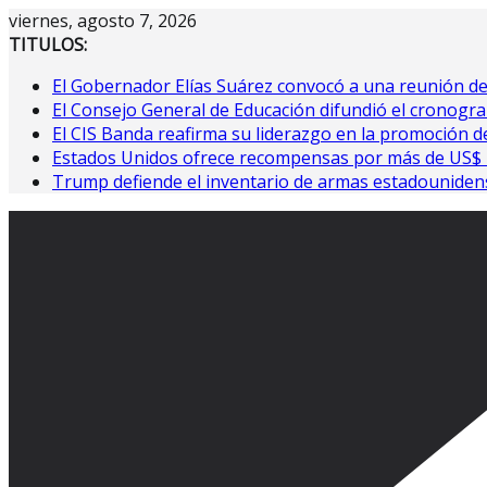
Saltar
viernes, agosto 7, 2026
al
TITULOS:
contenido
El Gobernador Elías Suárez convocó a una reunión d
El Consejo General de Educación difundió el cronogra
El CIS Banda reafirma su liderazgo en la promoción de
Estados Unidos ofrece recompensas por más de US$ 10
Trump defiende el inventario de armas estadouniden