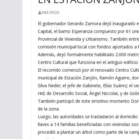
WM-PROD
El gobernador Gerardo Zamora dejó inaugurado e
Capital, el barrio Esperanza compuesto por 61 unid
Provincial de Vivienda y Urbanismo. También entre
comisión municipal local con fondos aportados a tr
Además, dejó formalmente habilitado 2.000 metro
Centro Cultural que funciona en el antiguo edificio 
El recorrido comenzó por el renovado Centro Cultur
municipal de Estación Zanjón, Ramón Aguirre, dond
Silva Neder; el jefe de Gabinete, Elías Suárez; el 
Hid; de Desarrollo Social, Ángel Niccolai, y de Go
También participó de este emotivo momento Don J
de la zona.
Luego, las autoridades se trasladaron al domicilio
llaves a 14 familias beneficiadas con viviendas soci
procedió a plantar un árbol como parte de la ca