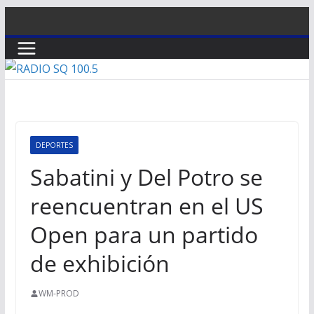
Saltar
al
contenido
DEPORTES
Sabatini y Del Potro se
reencuentran en el US
Open para un partido
de exhibición
WM-PROD