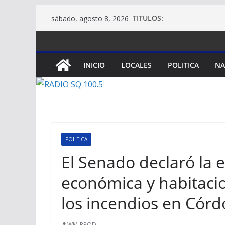
Saltar
TITULOS:
sábado, agosto 8, 2026
al
contenido
INICIO
LOCALES
POLITICA
NA
POLITICA
El Senado declaró la 
económica y habitaci
los incendios en Cór
WM-PROD