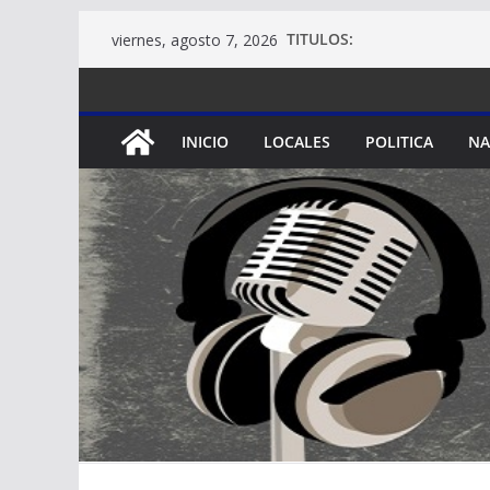
Saltar
TITULOS:
viernes, agosto 7, 2026
al
contenido
INICIO
LOCALES
POLITICA
NA