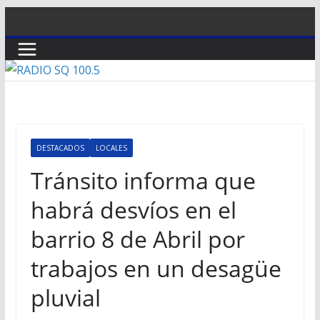
Saltar
al
contenido
DESTACADOS
LOCALES
Tránsito informa que
habrá desvíos en el
barrio 8 de Abril por
trabajos en un desagüe
pluvial