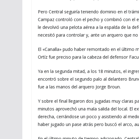
Pero Central seguiría teniendo dominio en el trám
Campaz controló con el pecho y combinó con el en
le devolvió una pelota aérea a la espalda de la d
necesitó para controlar y, ante un arquero que no
El «Canalla» pudo haber remontado en el último mi
Ortíz fue preciso para la cabeza del defensor Fac
Ya en la segunda mitad, a los 18 minutos, el ingre
encontró sobre el segundo palo al delantero Bruno
fue a las manos del arquero Jorge Broun.
Y sobre el final llegaron dos jugadas muy claras p
minutos aprovechó una mala salida del local. El e
derecha, cerrándose un poco y asistiendo al medi
haber jugado un pase atrás pero buscó el arco, a
En el último minuto de tiempo adicionado, Central c