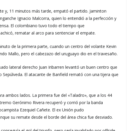
ite y, 11 minutos más tarde, empató el partido. Jaminton
ganche Ignacio Malcorra, quien lo entendió a la perfección y
efensa. El colombiano tuvo todo el tiempo que
 achicó, rematar al arco para sentenciar el empate.
nuto de la primera parte, cuando un centro del volante Kevin
undo Mallo, pero el cabezazo del uruguayo dio en el travesaño.
sado lateral derecho Juan Iribarren levantó un buen centro que
 Sepúlveda. El atacante de Banfield remató con una tijera que
ara ambos lados. La primera fue del «Taladro», que a los 44
xtremo Gerónimo Rivera recuperó y corrió por la banda
ocampista Ezequiel Cañete. El ex Unión pudo
unque su remate desde el borde del área chica fue desviado.
onseguía el gol del triunfo, pero sería invalidado por offside.