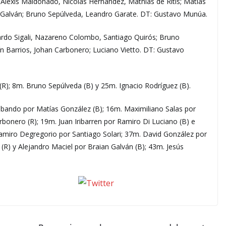
 Alexis Maldonado, Nicolás Hernández, Mathías de Ritis; Matías
n Galván; Bruno Sepúlveda, Leandro Garate. DT: Gustavo Munúa.
do Sigali, Nazareno Colombo, Santiago Quirós; Bruno
tín Barrios, Johan Carbonero; Luciano Vietto. DT: Gustavo
R); 8m. Bruno Sepúlveda (B) y 25m. Ignacio Rodríguez (B).
 Obando por Matías González (B); 16m. Maximiliano Salas por
rbonero (R); 19m. Juan Iribarren por Ramiro Di Luciano (B) e
amiro Degregorio por Santiago Solari; 37m. David González por
 (R) y Alejandro Maciel por Braian Galván (B); 43m. Jesús
seguinos X