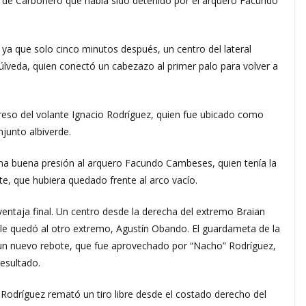
ro de Carbonero que había sido detenido por el arquero Facundo
 ya que solo cinco minutos después, un centro del lateral
úlveda, quien conectó un cabezazo al primer palo para volver a
greso del volante Ignacio Rodríguez, quien fue ubicado como
junto albiverde.
una buena presión al arquero Facundo Cambeses, quien tenía la
te, que hubiera quedado frente al arco vacío.
 ventaja final. Un centro desde la derecha del extremo Braian
le quedó al otro extremo, Agustín Obando. El guardameta de la
un nuevo rebote, que fue aprovechado por “Nacho” Rodríguez,
resultado.
 Rodríguez remató un tiro libre desde el costado derecho del