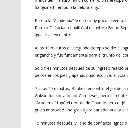
marca del “Taladro” en un córner y, tras el dispa
Sanguinetti, empujó la pelota al gol.
Pero a la “Academia” le duró muy poco la ventaja,
Ramiro Di Luciano habilitó al delantero Bruno Sep
igualar el encuentro.
A los 19 minutos del segundo tiempo se dio el in
enganche y fue fundamental para el triunfo del con
Solo tres minutos después de su ingreso realizó 
pelota en los pies y apenas pudo esquivar al volan
Y a los 25 minutos, Banfield encontró el gol de la
Galván fue cortado por Cambeses, pero el rebote 
“Academia” tapó el remate de Obando pero dejó 
quien improvisó una gran tijera para dar vuelta el 
15 minutos después, y lleno de confianza, Ignacio