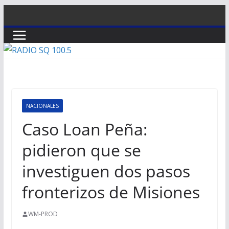
Saltar
al
contenido
NACIONALES
Caso Loan Peña:
pidieron que se
investiguen dos pasos
fronterizos de Misiones
WM-PROD