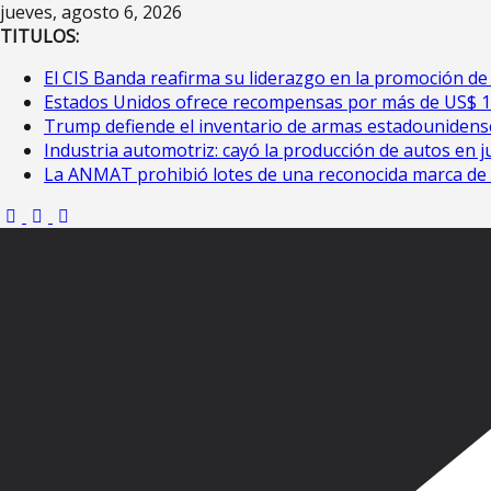
Saltar
jueves, agosto 6, 2026
al
TITULOS:
contenido
El CIS Banda reafirma su liderazgo en la promoción de 
Estados Unidos ofrece recompensas por más de US$ 100
Trump defiende el inventario de armas estadounidens
Industria automotriz: cayó la producción de autos en j
La ANMAT prohibió lotes de una reconocida marca de 