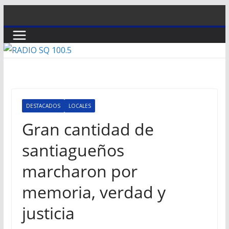
Saltar
al
contenido
DESTACADOS
LOCALES
Gran cantidad de
santiagueños
marcharon por
memoria, verdad y
justicia