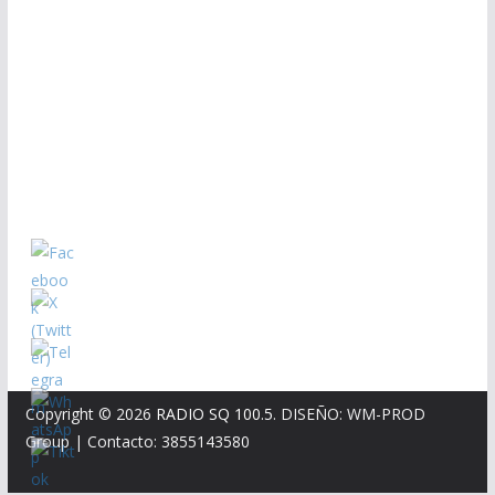
Copyright © 2026
RADIO SQ 100.5
. DISEÑO: WM-PROD
Group
|
Contacto: 3855143580