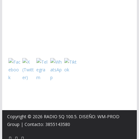
Copyright © 2026
RADIO SQ 100.5
. DISEÑO: WM-PROD
Group
|
Contacto: 3855143580