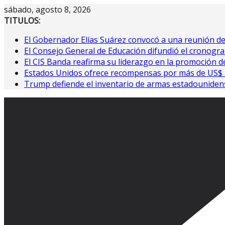
Saltar
sábado, agosto 8, 2026
al
TITULOS:
contenido
El Gobernador Elías Suárez convocó a una reunión d
El Consejo General de Educación difundió el cronogra
El CIS Banda reafirma su liderazgo en la promoción de
Estados Unidos ofrece recompensas por más de US$ 10
Trump defiende el inventario de armas estadouniden