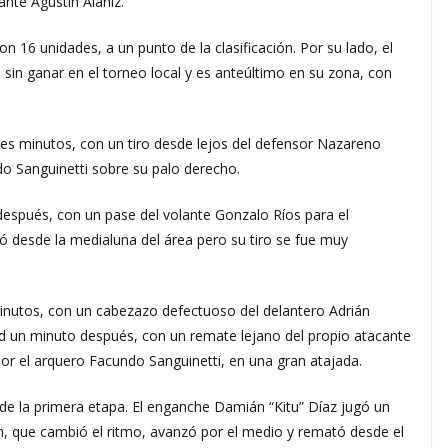
ante Agustín Alaníz.
on 16 unidades, a un punto de la clasificación. Por su lado, el
s sin ganar en el torneo local y es anteúltimo en su zona, con
tres minutos, con un tiro desde lejos del defensor Nazareno
o Sanguinetti sobre su palo derecho.
después, con un pase del volante Gonzalo Ríos para el
 desde la medialuna del área pero su tiro se fue muy
minutos, con un cabezazo defectuoso del delantero Adrián
ad un minuto después, con un remate lejano del propio atacante
por el arquero Facundo Sanguinetti, en una gran atajada.
e la primera etapa. El enganche Damián “Kitu” Díaz jugó un
 que cambió el ritmo, avanzó por el medio y remató desde el