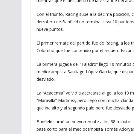
mientras que el descuento de la visita fue del atac
Con el triunfo, Racing sube a la décima posición, c
derrotero de Banfield no termina: lleva 10 partido
nueve puntos.
El primer remate del partido fue de Racing, a los 
Colombo que fue contenido por el arquero Facund
La primera jugada del “Taladro” llegó 10 minutos 
mediocampista Santiago López García, que disparó
desviado.
La “Academia” volvió a acercarse al gol a los 18 
“Maravilla” Martínez, pero llegó con mucha clarid
que iba alto y al segundo palo pero fue desviado 
Banfield sumó un nuevo remate a los 38 minutos d
pase corto para el mediocampista Tomás Adoryan,