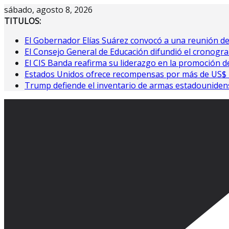
Saltar
sábado, agosto 8, 2026
al
TITULOS:
contenido
El Gobernador Elías Suárez convocó a una reunión d
El Consejo General de Educación difundió el cronogra
El CIS Banda reafirma su liderazgo en la promoción de
Estados Unidos ofrece recompensas por más de US$ 10
Trump defiende el inventario de armas estadouniden