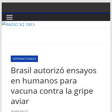
Saltar
al
contenido
INTERNACIONALES
Brasil autorizó ensayos
en humanos para
vacuna contra la gripe
aviar
WM-PROD