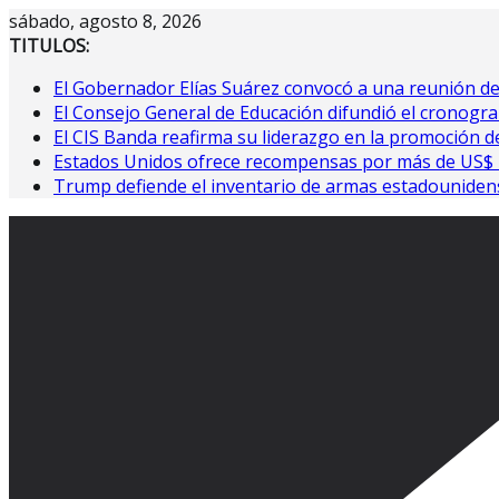
Saltar
sábado, agosto 8, 2026
al
TITULOS:
contenido
El Gobernador Elías Suárez convocó a una reunión d
El Consejo General de Educación difundió el cronogra
El CIS Banda reafirma su liderazgo en la promoción de
Estados Unidos ofrece recompensas por más de US$ 10
Trump defiende el inventario de armas estadouniden