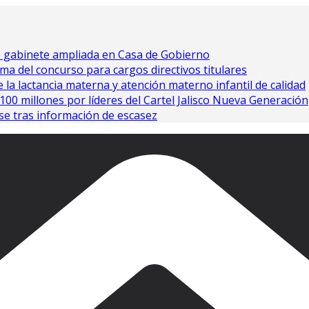
e gabinete ampliada en Casa de Gobierno
ma del concurso para cargos directivos titulares
 la lactancia materna y atención materno infantil de calidad
0 millones por líderes del Cartel Jalisco Nueva Generación
se tras información de escasez