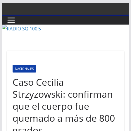
Saltar
al
contenido
NACIONALES
Caso Cecilia
Strzyzowski: confirman
que el cuerpo fue
quemado a más de 800
grados