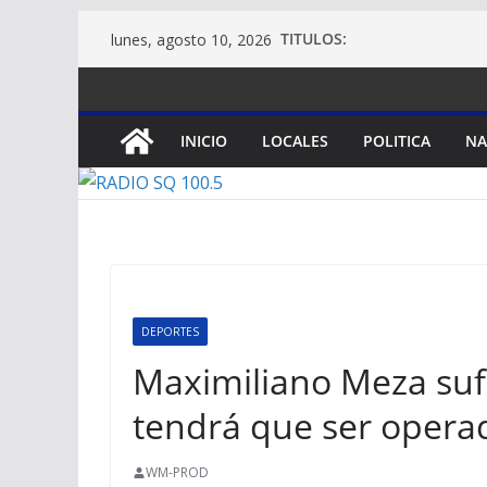
Saltar
TITULOS:
lunes, agosto 10, 2026
al
contenido
INICIO
LOCALES
POLITICA
NA
DEPORTES
Maximiliano Meza sufr
tendrá que ser oper
WM-PROD