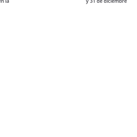
n la
y 31 de diciembre