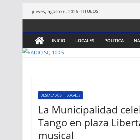
Saltar
TITULOS:
jueves, agosto 6, 2026
al
contenido
INICIO
LOCALES
POLITICA
NA
DESTACADOS
LOCALES
La Municipalidad cele
Tango en plaza Liber
musical