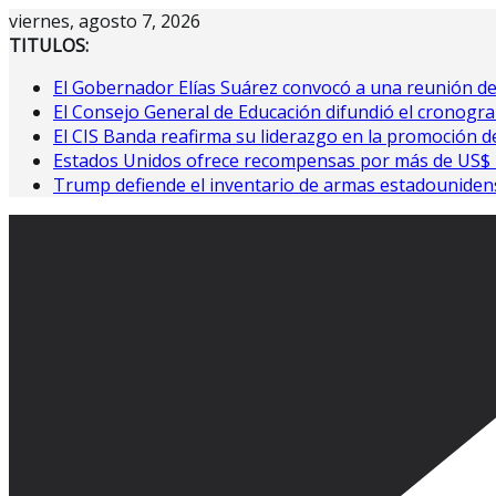
Saltar
viernes, agosto 7, 2026
al
TITULOS:
contenido
El Gobernador Elías Suárez convocó a una reunión d
El Consejo General de Educación difundió el cronogra
El CIS Banda reafirma su liderazgo en la promoción de
Estados Unidos ofrece recompensas por más de US$ 10
Trump defiende el inventario de armas estadouniden