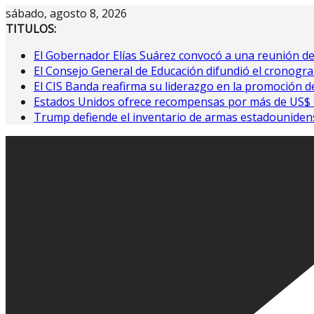
Saltar
sábado, agosto 8, 2026
al
TITULOS:
contenido
El Gobernador Elías Suárez convocó a una reunión d
El Consejo General de Educación difundió el cronogra
El CIS Banda reafirma su liderazgo en la promoción de
Estados Unidos ofrece recompensas por más de US$ 10
Trump defiende el inventario de armas estadouniden