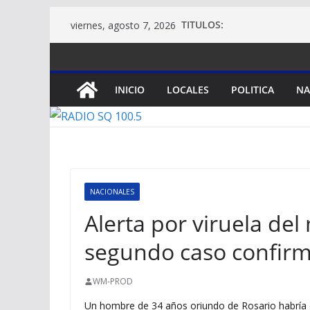
Saltar
TITULOS:
viernes, agosto 7, 2026
al
contenido
INICIO
LOCALES
POLITICA
NA
NACIONALES
Alerta por viruela de
segundo caso confir
WM-PROD
Un hombre de 34 años oriundo de Rosario habría c