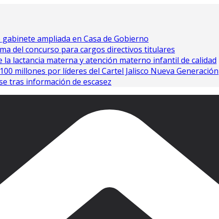
e gabinete ampliada en Casa de Gobierno
ma del concurso para cargos directivos titulares
 la lactancia materna y atención materno infantil de calidad
0 millones por líderes del Cartel Jalisco Nueva Generación
se tras información de escasez