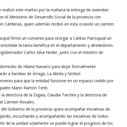
se realizó este martes por la mañana la entrega de viviendas
or el Ministerio de Desarrollo Social de la provincia con
ón Cárdenas, quien además recibió en esta ocasión un camión
ipal firmó un convenio para otorgar a Cáritas Parroquial un
consolidar la tarea benéfica en el departamento y alrededores.
egobernador Carlos Silva Neder, junto con el ministro de
l domicilio de Hilaria Navarro para dejar formalmente
rán a familias de Árraga, La Abrita y Simbol.
onvenio para que la entidad funcione en un espacio cedido por
l padre Mario Ramón Tenti.
 directora de la Digaia, Claudia Tarchini y la directora de
del Carmen Rosales.
 del Gobierno de la provincia «para acompañar iniciativas de
logando, escuchando y acompañando las iniciativas de todos
ir de la unidad solamente se puede lograr el progreso de los