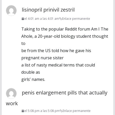
lisinopril prinivil zestril
el 4:01 am a las 4:01 am
Enlace permanente
Taking to the popular Reddit forum Am I The
Ahole, a 20-year-old biology student thought
to
be from the US told how he gave his
pregnant nurse sister
a list of nasty medical terms that could
double as
girls’ names.
penis enlargement pills that actually
work
el 5:08 pm a las 5:08 pm
Enlace permanente