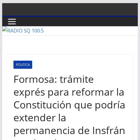
Saltar
al
contenido
POLITICA
Formosa: trámite
exprés para reformar la
Constitución que podría
extender la
permanencia de Insfrán