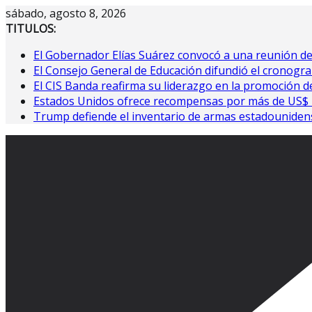
Saltar
sábado, agosto 8, 2026
al
TITULOS:
contenido
El Gobernador Elías Suárez convocó a una reunión d
El Consejo General de Educación difundió el cronogra
El CIS Banda reafirma su liderazgo en la promoción de
Estados Unidos ofrece recompensas por más de US$ 10
Trump defiende el inventario de armas estadouniden